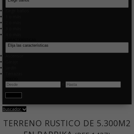
Elegir baños
Elegir baños
1 o más
2 o más
3 o más
4 o más
CARACTERÍSTICAS
Elija las características
Ascensor
Garaje
Jardín
Terrazas
PRECIO
€
Buscar
Buscador
TERRENO RUSTICO DE 5.300M2