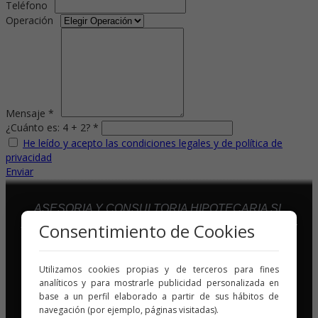
Teléfono
Operación
Mensaje *
¿Cuánto es: 4 + 2? *
He leído y acepto las condiciones legales y de política de
privacidad
Enviar
ASESORIA Y CONSULTORIA HIPOTECARIA SL
Avda De Europa 26 - Edificio Atico 5, 2ª Planta 28224 -
Consentimiento de Cookies
(Pozuelo De Alarcon)
28224 – Madrid
Utilizamos cookies propias y de terceros para fines
946969278
-
607645425
analíticos y para mostrarle publicidad personalizada en
base a un perfil elaborado a partir de sus hábitos de
navegación (por ejemplo, páginas visitadas).