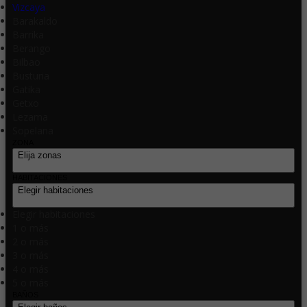
Vizcaya
Barakaldo
Barrika
Berango
Bilbao
Busturia
Gatika
Getxo
Lezama
Sopelana
ZONA
Elija zonas
HABITACIONES
Elegir habitaciones
Elegir habitaciones
1 o más
2 o más
3 o más
4 o más
5 o más
BAÑOS