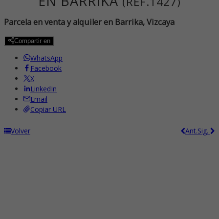
EN BARRIKA
(REF.1427)
Parcela en venta y alquiler en Barrika, Vizcaya
Compartir en
WhatsApp
Facebook
X
LinkedIn
Email
Copiar URL
Volver
Ant.
Sig.