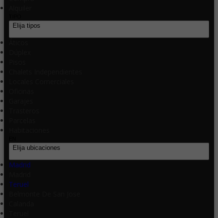
Alquiler
TIPO
Elija tipos
Áticos
Dúplex
Pisos
Chalets Independientes
Locales Comerciales
Oficinas
Garajes
Trasteros
Parcelas
Habitaciones
EN
Elija ubicaciones
Madrid
Madrid
Teruel
Belmonte De San Jose
Calanda
Teruel