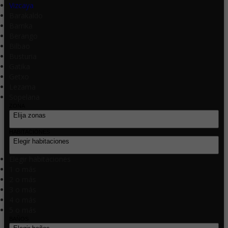
Vizcaya
Barakaldo
Barrika
Berango
Bilbao
Busturia
Gatika
Getxo
Lezama
Sopelana
ZONA
Elija zonas
HABITACIONES
Elegir habitaciones
Elegir habitaciones
1 o más
2 o más
3 o más
4 o más
5 o más
BAÑOS