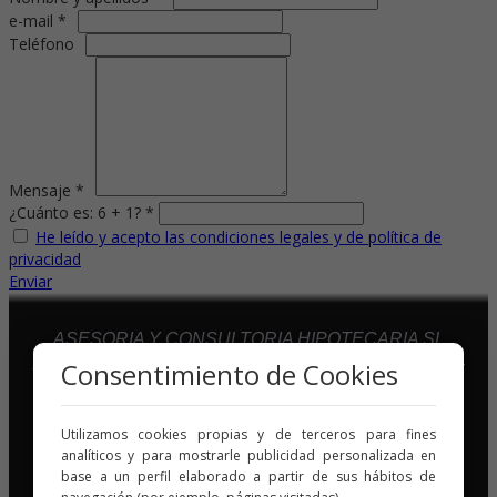
e-mail *
Teléfono
Mensaje *
¿Cuánto es: 6 + 1? *
He leído y acepto las condiciones legales y de política de
privacidad
Enviar
ASESORIA Y CONSULTORIA HIPOTECARIA SL
Avda De Europa 26 - Edificio Atico 5, 2ª Planta 28224 -
Consentimiento de Cookies
(Pozuelo De Alarcon)
28224 – Madrid
Utilizamos cookies propias y de terceros para fines
946969278
-
607645425
analíticos y para mostrarle publicidad personalizada en
base a un perfil elaborado a partir de sus hábitos de