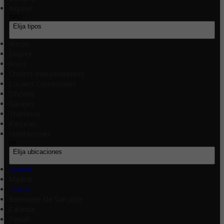
Alquiler
TIPO
Elija tipos
Áticos
Dúplex
Pisos
Chalets Independientes
Locales Comerciales
Oficinas
Garajes
Trasteros
Parcelas
Habitaciones
EN
Elija ubicaciones
Madrid
Madrid
Teruel
Belmonte De San Jose
Calanda
Teruel