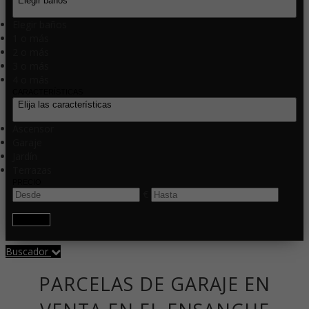
Elegir baños
Elegir baños
1 o más
2 o más
3 o más
4 o más
CARACTERÍSTICAS
Elija las características
Ascensor
Garaje
Jardín
Terrazas
PRECIO
€
Buscar
Buscador
PARCELAS DE GARAJE EN