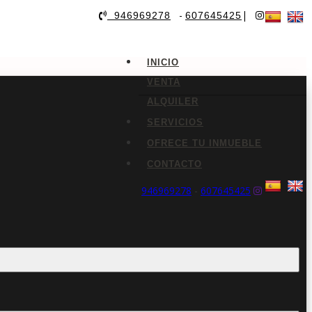
-
|
946969278
607645425
INICIO
VENTA
ALQUILER
SERVICIOS
OFRECE TU INMUEBLE
CONTACTO
946969278
-
607645425