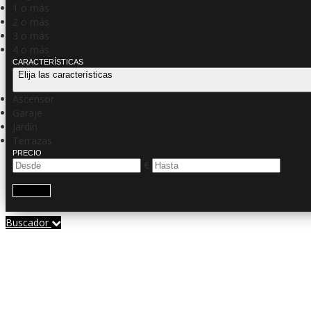
1 o más
2 o más
3 o más
4 o más
CARACTERÍSTICAS
Elija las características
Ascensor
Garaje
Jardín
Terrazas
PRECIO
€
Buscar
Buscador