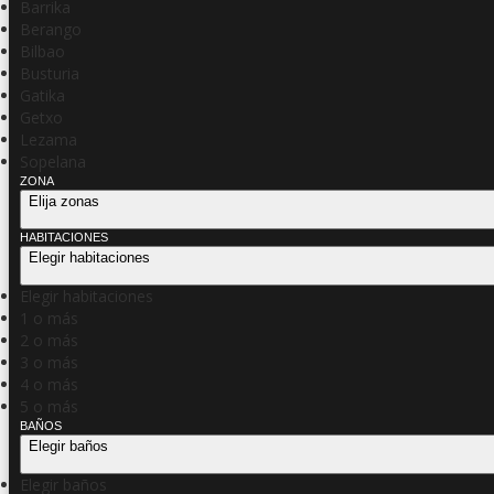
Barrika
Berango
Bilbao
Busturia
Gatika
Getxo
Lezama
Sopelana
ZONA
Elija zonas
HABITACIONES
Elegir habitaciones
Elegir habitaciones
1 o más
2 o más
3 o más
4 o más
5 o más
BAÑOS
Elegir baños
Elegir baños