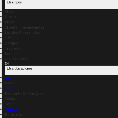
Elija tipos
Áticos
Dúplex
Pisos
Chalets Independientes
Locales Comerciales
Oficinas
Garajes
Trasteros
Parcelas
Habitaciones
EN
Elija ubicaciones
Madrid
Madrid
Teruel
Belmonte De San Jose
Calanda
Teruel
Vizcaya
Barakaldo