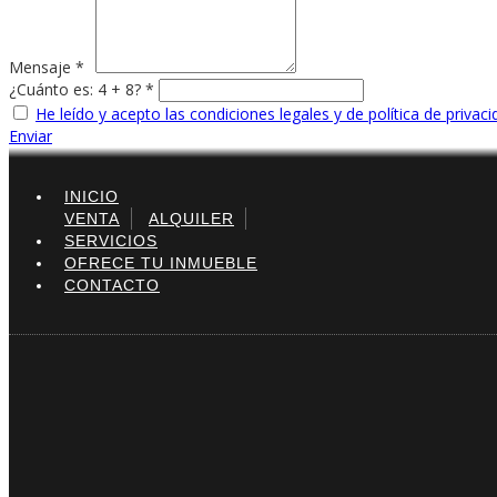
Mensaje *
¿Cuánto es: 4 + 8? *
He leído y acepto las condiciones legales y de política de privac
Enviar
INICIO
VENTA
ALQUILER
SERVICIOS
OFRECE TU INMUEBLE
CONTACTO