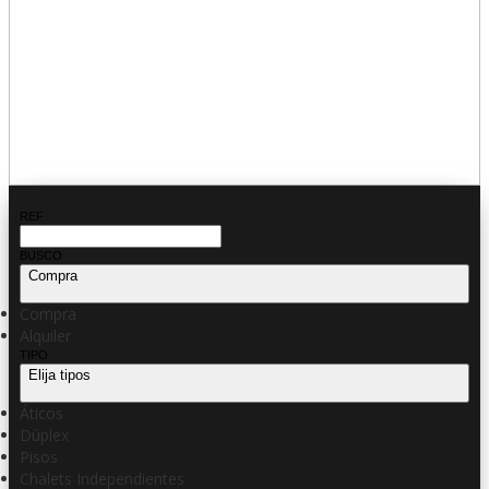
REF
BUSCO
Compra
Compra
Alquiler
TIPO
Elija tipos
Áticos
Dúplex
Pisos
Chalets Independientes