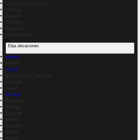
Locales Comerciales
Oficinas
Garajes
Trasteros
Parcelas
Habitaciones
EN
Elija ubicaciones
Madrid
Madrid
Teruel
Belmonte De San Jose
Calanda
Teruel
Vizcaya
Barakaldo
Barrika
Berango
Bilbao
Busturia
Gatika
Getxo