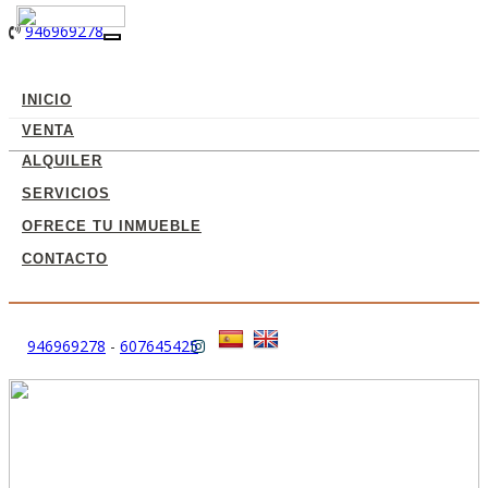
946969278
Toggle
navigation
INICIO
VENTA
ALQUILER
SERVICIOS
OFRECE TU INMUEBLE
CONTACTO
946969278
-
607645425