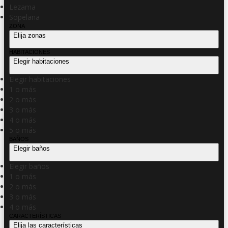
Lezama
Sopelana
ZONA
Elija zonas
HABITACIONES
Elegir habitaciones
Elegir habitaciones
1 o más
2 o más
3 o más
4 o más
5 o más
BAÑOS
Elegir baños
Elegir baños
1 o más
2 o más
3 o más
4 o más
CARACTERÍSTICAS
Elija las características