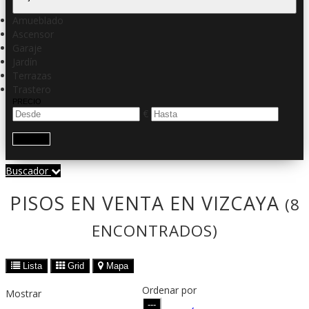
Amueblado
Ascensor
Garaje
Jardín
Terrazas
Trastero
PRECIO
€
Buscar
Buscador
PISOS EN VENTA EN VIZCAYA
(8
ENCONTRADOS)
Lista
Grid
Mapa
Ordenar por
Mostrar
---