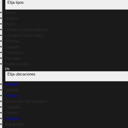
Elija tipos
Áticos
Dúplex
Pisos
Chalets Independientes
Locales Comerciales
Oficinas
Garajes
Trasteros
Parcelas
Habitaciones
EN
Elija ubicaciones
Madrid
Madrid
Teruel
Belmonte De San Jose
Calanda
Teruel
Vizcaya
Barakaldo