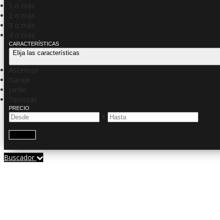
1 o más
2 o más
3 o más
4 o más
CARACTERÍSTICAS
Elija las características
Ascensor
Garaje
Jardín
Terrazas
PRECIO
€
Buscar
Buscador