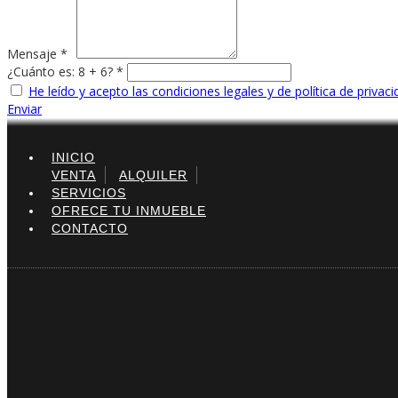
Mensaje *
¿Cuánto es: 8 + 6? *
He leído y acepto las condiciones legales y de política de privac
Enviar
INICIO
VENTA
ALQUILER
SERVICIOS
OFRECE TU INMUEBLE
CONTACTO