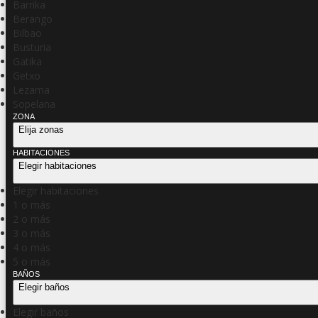
Barrika
Berango
Bilbao
Busturia
Gatika
Getxo
Lezama
Sopelana
ZONA
Elija zonas
HABITACIONES
Elegir habitaciones
Elegir habitaciones
1 o más
2 o más
3 o más
4 o más
5 o más
BAÑOS
Elegir baños
Elegir baños