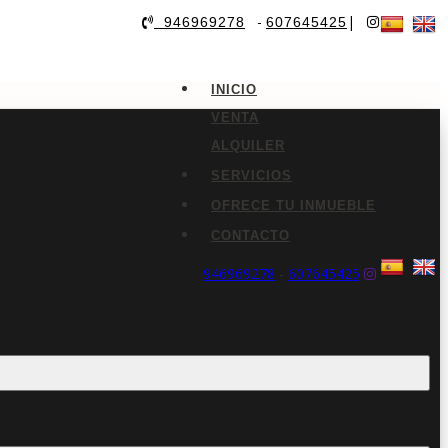
-
|
946969278
607645425
INICIO
VENTA
ALQUILER
SERVICIOS
OFRECE TU INMUEBLE
CONTACTO
946969278
-
607645425