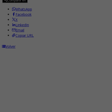
Compartir en
WhatsApp
Facebook
X
LinkedIn
Email
Copiar URL
Volver