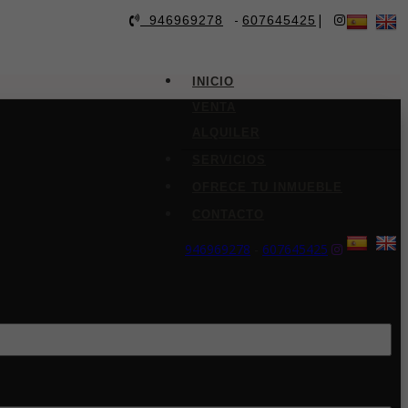
-
|
946969278
607645425
INICIO
VENTA
ALQUILER
SERVICIOS
OFRECE TU INMUEBLE
CONTACTO
946969278
-
607645425