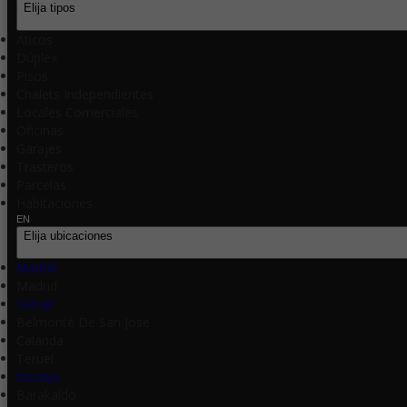
Elija tipos
Áticos
Dúplex
Pisos
Chalets Independientes
Locales Comerciales
Oficinas
Garajes
Trasteros
Parcelas
Habitaciones
EN
Elija ubicaciones
Madrid
Madrid
Teruel
Belmonte De San Jose
Calanda
Teruel
Vizcaya
Barakaldo