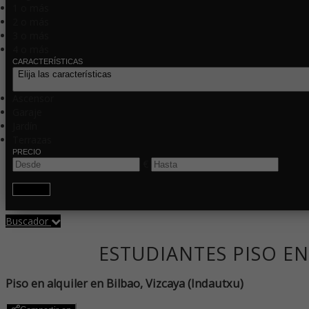
1 o más
2 o más
3 o más
4 o más
CARACTERÍSTICAS
Elija las características
Ascensor
Garaje
Jardín
Terrazas
PRECIO
€
Buscar
Buscador
ESTUDIANTES PISO E
Piso en alquiler en Bilbao, Vizcaya (Indautxu)