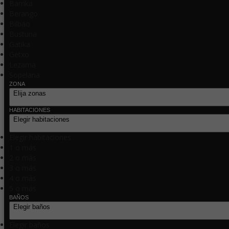
Barrika
Berango
Bilbao
Busturia
Gatika
Getxo
Lezama
Sopelana
ZONA
Elija zonas
HABITACIONES
Elegir habitaciones
Elegir habitaciones
1 o más
2 o más
3 o más
4 o más
5 o más
BAÑOS
Elegir baños
Elegir baños