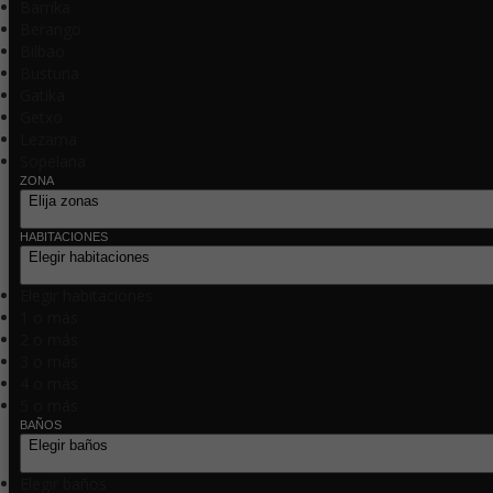
Barrika
Berango
Bilbao
Busturia
Gatika
Getxo
Lezama
Sopelana
ZONA
Elija zonas
HABITACIONES
Elegir habitaciones
Elegir habitaciones
1 o más
2 o más
3 o más
4 o más
5 o más
BAÑOS
Elegir baños
Elegir baños