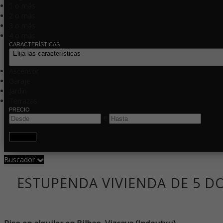
1 o más
2 o más
3 o más
4 o más
CARACTERÍSTICAS
Elija las características
Ascensor
Garaje
Jardín
Terrazas
PRECIO
€
Buscar
Buscador
ESTUPENDA VIVIENDA DE 5 D