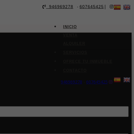
-
|
946969278
607645425
INICIO
VENTA
ALQUILER
SERVICIOS
OFRECE TU INMUEBLE
CONTACTO
946969278
-
607645425