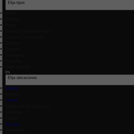
Elija tipos
Áticos
Dúplex
Pisos
Chalets Independientes
Locales Comerciales
Oficinas
Garajes
Trasteros
Parcelas
Habitaciones
EN
Elija ubicaciones
Madrid
Madrid
Teruel
Belmonte De San Jose
Calanda
Teruel
Vizcaya
Barakaldo