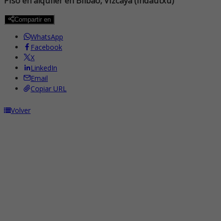
Piso en alquiler en Bilbao, Vizcaya (Indautxu)
Compartir en
WhatsApp
Facebook
X
LinkedIn
Email
Copiar URL
Volver