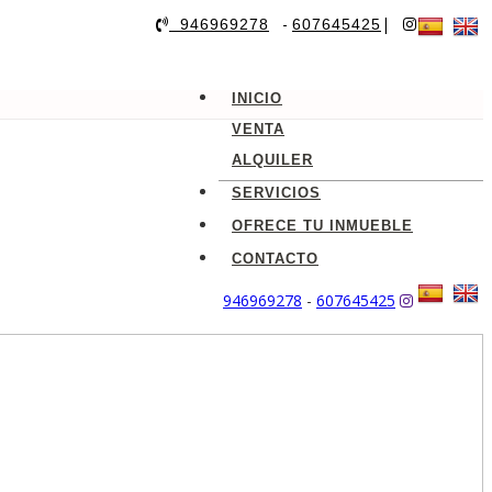
-
|
946969278
607645425
INICIO
VENTA
ALQUILER
SERVICIOS
OFRECE TU INMUEBLE
CONTACTO
946969278
-
607645425