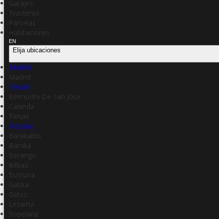
Garajes
Trasteros
Parcelas
Habitaciones
EN
Elija ubicaciones
Madrid
Madrid
Teruel
Belmonte De San Jose
Calanda
Teruel
Vizcaya
Barakaldo
Barrika
Berango
Bilbao
Busturia
Gatika
Getxo
Lezama
Sopelana