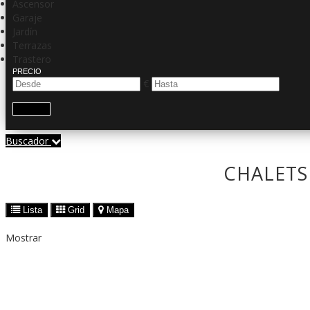
Ascensor
Garaje
Jardín
Terrazas
Trastero
PRECIO
€
Buscar
Buscador
CHALETS
Lista
Grid
Mapa
Mostrar