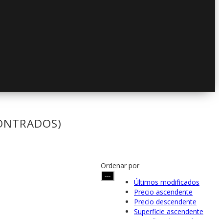
ONTRADOS)
Ordenar por
---
Últimos modificados
Precio ascendente
Precio descendente
Superficie ascendente