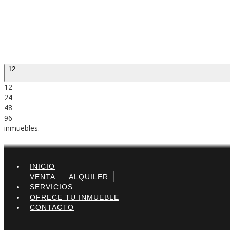
12
12
24
48
96
inmuebles.
INICIO
VENTA
ALQUILER
SERVICIOS
OFRECE TU INMUEBLE
CONTACTO