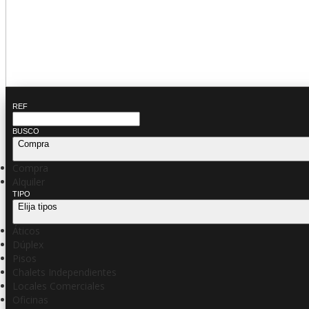
REF
BUSCO
Compra
Compra
Alquiler
TIPO
Elija tipos
Áticos
Dúplex
Pisos
Chalets Independientes
Locales Comerciales
Oficinas