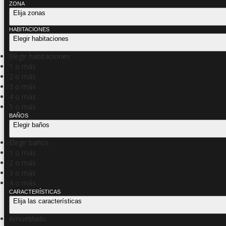
ZONA
Elija zonas
HABITACIONES
Elegir habitaciones
Elegir habitaciones
1 o más
2 o más
3 o más
4 o más
5 o más
BAÑOS
Elegir baños
Elegir baños
1 o más
2 o más
3 o más
4 o más
CARACTERÍSTICAS
Elija las características
Amueblado