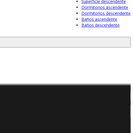
Superficie descendente
Dormitorios ascendente
Dormitorios descendente
Baños ascendente
Baños descendente