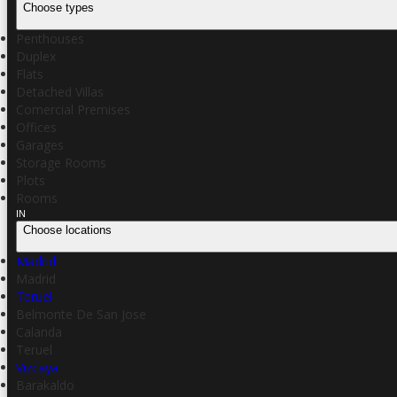
Choose types
Penthouses
Duplex
Flats
Detached Villas
Comercial Premises
Offices
Garages
Storage Rooms
Plots
Rooms
IN
Choose locations
Madrid
Madrid
Teruel
Belmonte De San Jose
Calanda
Teruel
Vizcaya
Barakaldo