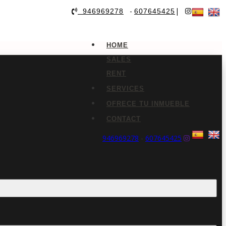
-
|
946969278
607645425
HOME
SALES
RENT
SERVICES
OFRECE TU INMUEBLE
CONTACT
946969278
-
607645425