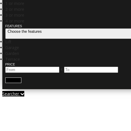
1 or more
2 or more
3 or more
4 or more
FEATURES
Choose the features
Lift
Garage
Garden
Terrace
PRICE
€
Search
Searcher