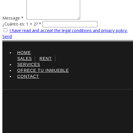
Message *
¿Cuánto es: 1 + 2? *
I have read and accept the legal conditions and privacy policy.
Send
HOME
SALES
RENT
SERVICES
OFRECE TU INMUEBLE
CONTACT