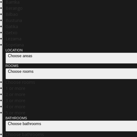
Barrika
Berango
Bilbao
Busturia
Gatika
Getxo
Lezama
Sopelana
LOCATION
Choose areas
ROOMS
Choose rooms
Choose rooms
1 or more
2 or more
3 or more
4 or more
5 or more
BATHROOMS
Choose bathrooms
Choose bathrooms